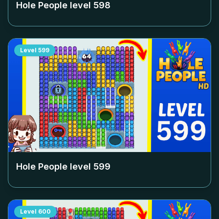
Hole People level
598
Level
599
Hole People level
599
Level
600