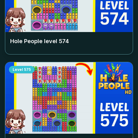
Hole People level
574
Level
575