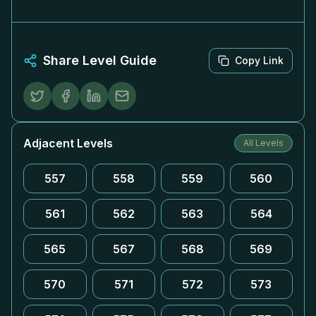
Share Level Guide
Copy Link
Adjacent Levels
All Levels
557
558
559
560
561
562
563
564
565
567
568
569
570
571
572
573