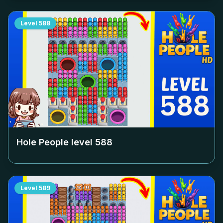
Level
588
Hole People level
588
Level
589