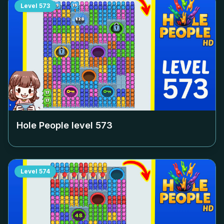
Level
573
Hole People level
573
Level
574