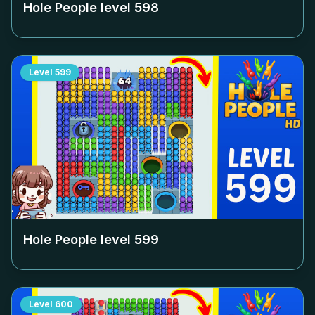
Hole People level
598
Level
599
Hole People level
599
Level
600