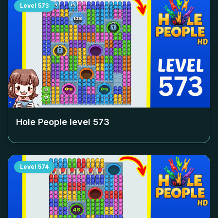
Level
573
Hole People level
573
Level
574