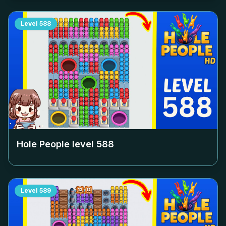
Level
588
Hole People level
588
Level
589