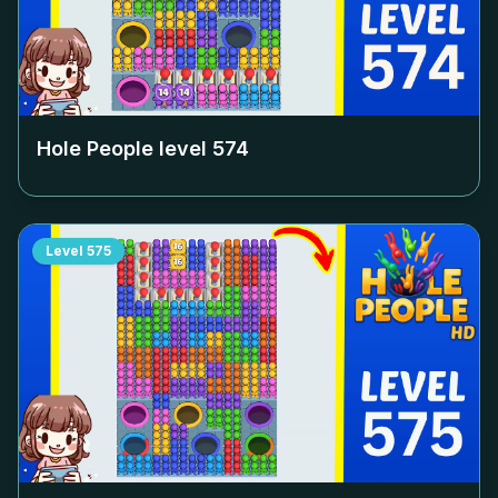
Hole People level
574
Level
575