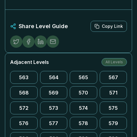
Share Level Guide
Copy Link
Adjacent Levels
All Levels
563
564
565
567
568
569
570
571
572
573
574
575
576
577
578
579