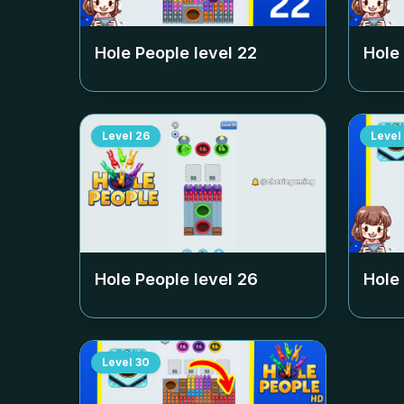
Hole People level
22
Hole
Level
26
Level
Hole People level
26
Hole
Level
30