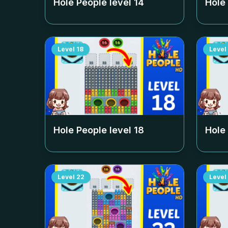
Hole People level
14
Hole
Level
18
Level
Hole People level
18
Hole
Level
22
Level