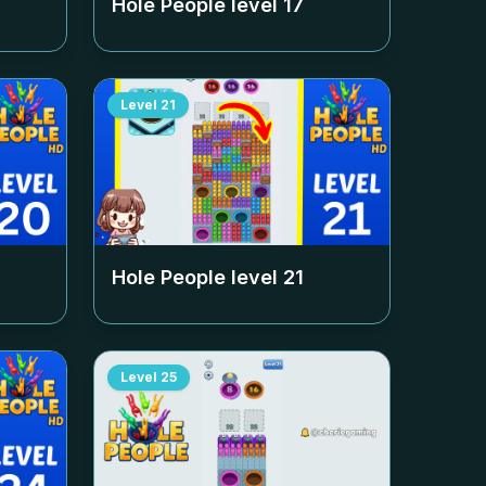
Hole People level
17
Level
21
Hole People level
21
Level
25