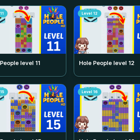
11
Level
12
 People level
11
Hole People level
12
15
Level
16