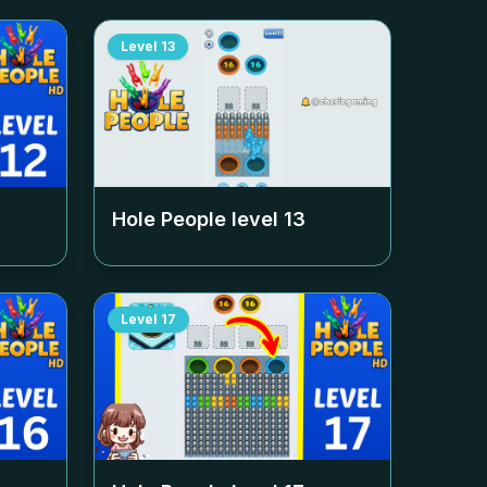
Level
13
Hole People level
13
Level
17