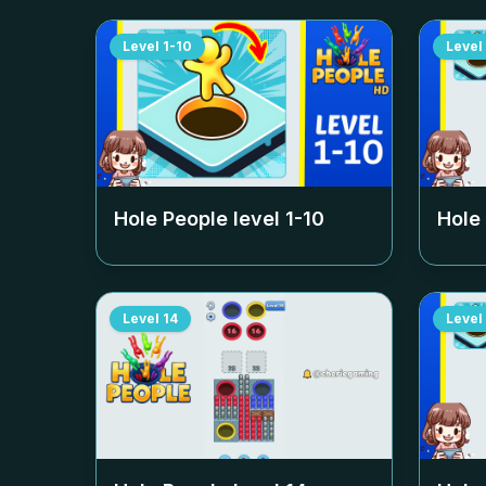
Level
1-10
Level
Hole People level
1-10
Hole
Level
14
Level