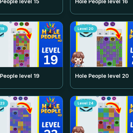
 People level
15
Hole People level
16
19
Level
20
 People level
19
Hole People level
20
23
Level
24