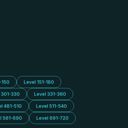
1-150
Level 151-180
l 301-330
Level 331-360
el 481-510
Level 511-540
l 561-690
Level 691-720