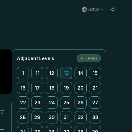
日本語
Adjacent Levels
All Levels
1
11
12
13
14
15
16
17
18
19
20
21
22
23
24
25
26
27
って
28
29
30
31
32
33