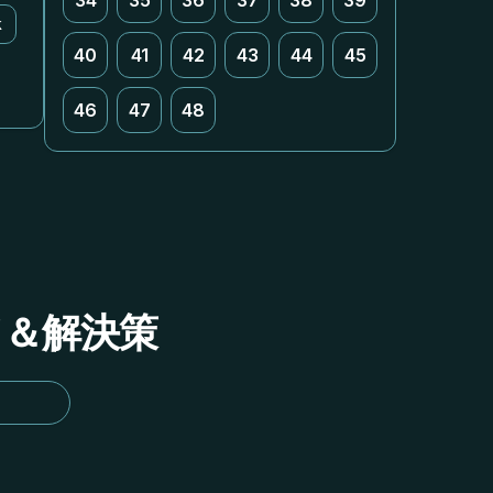
34
35
36
37
38
39
k
40
41
42
43
44
45
46
47
48
イド＆解決策