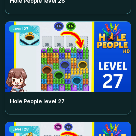
Hole People level
26
Level
27
Hole People level
27
Level
28