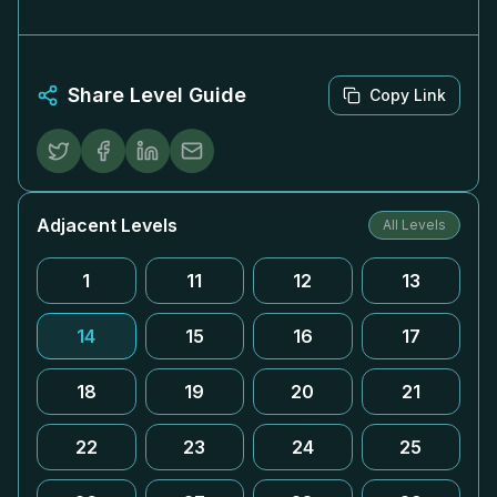
Share Level Guide
Copy Link
Adjacent Levels
All Levels
1
11
12
13
14
15
16
17
18
19
20
21
22
23
24
25