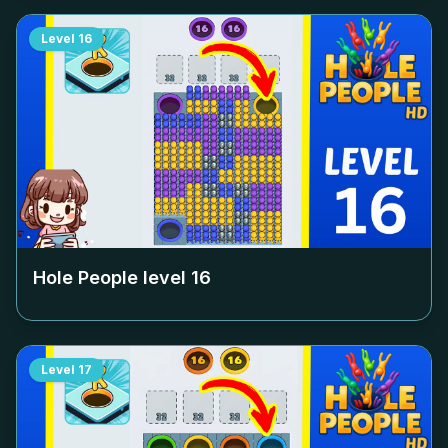
Level
16
Hole People level
16
Level
17