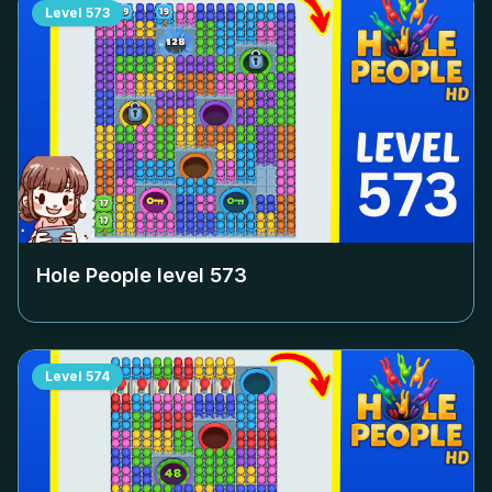
Level
573
Hole People level
573
Level
574