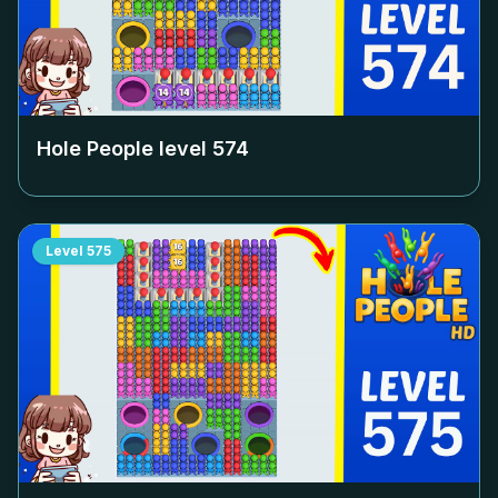
Hole People level
574
Level
575