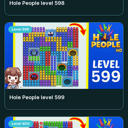
Hole People level
598
Level
599
Hole People level
599
Level
600