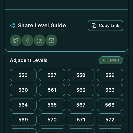
Share Level Guide
Copy Link
Adjacent Levels
All Levels
556
557
558
559
560
561
562
563
564
565
567
568
569
570
571
572