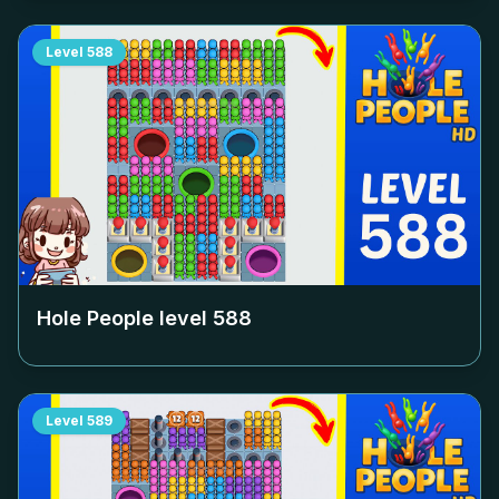
Level
588
Hole People level
588
Level
589