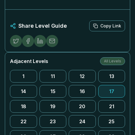
Share Level Guide
Copy Link
Adjacent Levels
All Levels
1
11
12
13
14
15
16
17
18
19
20
21
22
23
24
25