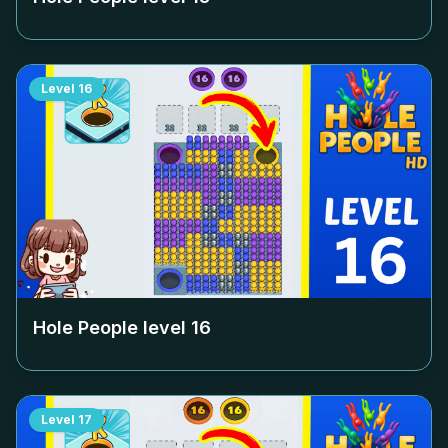
Level
16
Hole People level
16
Level
17