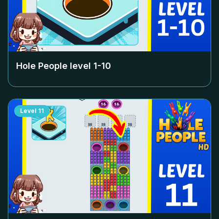
Hole People level
1-10
Level
11