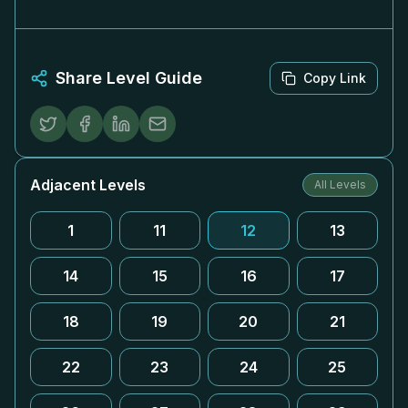
Share Level Guide
Copy Link
Adjacent Levels
All Levels
1
11
12
13
14
15
16
17
18
19
20
21
22
23
24
25