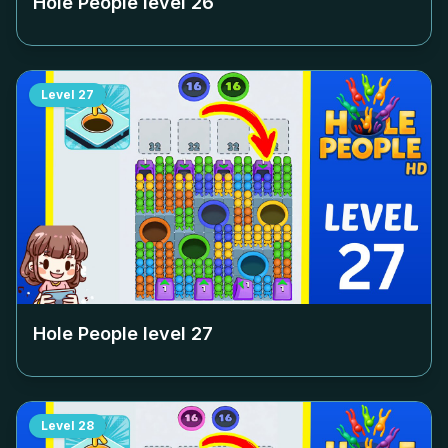
Hole People level
26
Level
27
Hole People level
27
Level
28