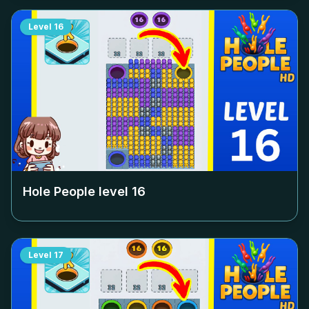
Level
16
Hole People level
16
Level
17