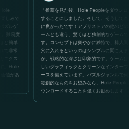
e
推薦を見た後、Hole Peopleをダウンロード
しみで
することにしました。そして、そうして本当
ルゲ
に良かったです！アプリストアの他のどのゲ
難易度
ームとも違う、驚くほど独創的なゲームで
簡単
す。コンセプトは爽やかに独特で、棒人間を
非常
穴に入れるというのはシンプルに聞こえます
クス
が、戦略的な深さは印象的です。ゲームは美
ole
しいグラフィックとクリーンなインターフェ
値があ
ースを備えています。パズルジャンルで何か
独創的なものをお望みなら、Hole Peopleをダ
ウンロードすることを強くお勧めします！