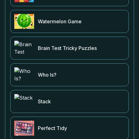
Watermelon Game
Brain Test Tricky Puzzles
Who Is?
Stack
Perfect Tidy