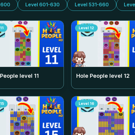
-600
Level 601-630
Level 531-660
Leve
11
Level
12
 People level
11
Hole People level
12
15
Level
16