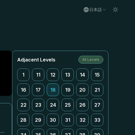
日本語
Adjacent Levels
All Levels
1
11
12
13
14
15
16
17
18
19
20
21
22
23
24
25
26
27
28
29
30
31
32
33