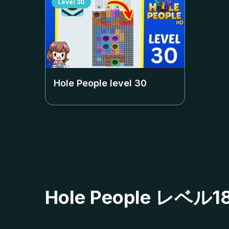
Level
30
Hole People level
30
Hole People レ