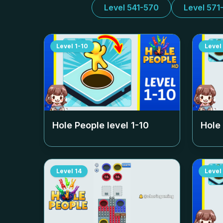
Level 541-570
Level 571
Level
1-10
Level
Hole People level
1-10
Hole
Level
14
Level