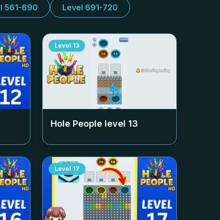
l 561-690
Level 691-720
Level
13
Hole People level
13
Level
17