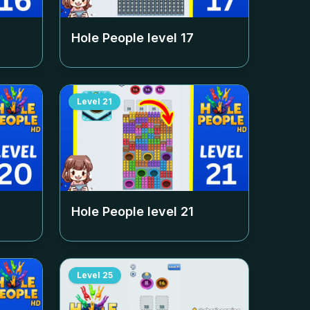
Hole People level
17
Level
21
Hole People level
21
Level
25