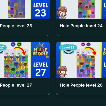
 People level
23
Hole People level
24
27
Level
28
 People level
27
Hole People level
28