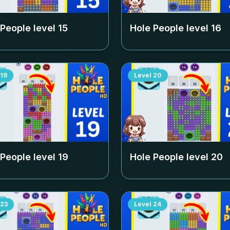
 People level
15
Hole People level
16
19
Level
20
 People level
19
Hole People level
20
23
Level
24