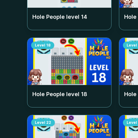
Hole People level
14
Hole
Level
18
Level
Hole People level
18
Hole
Level
22
Level