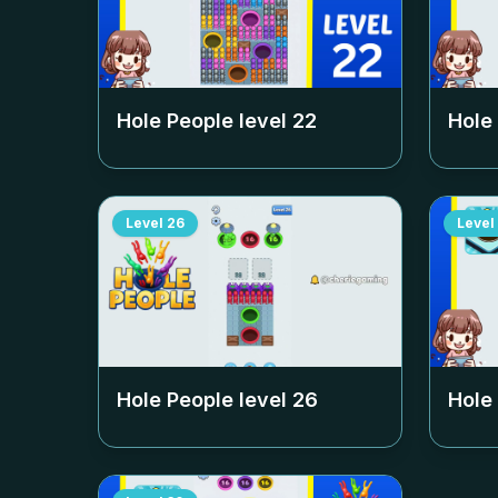
Hole People level
22
Hole
Level
26
Level
Hole People level
26
Hole