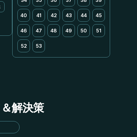
34
35
36
37
38
39
k
40
41
42
43
44
45
46
47
48
49
50
51
52
53
イド＆解決策