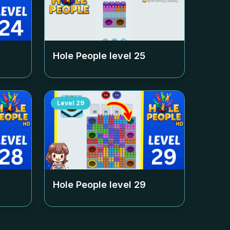
Hole People level
25
Level
29
Hole People level
29