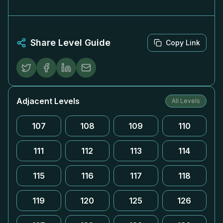
Share Level Guide
Copy Link
Adjacent Levels
All Levels
107
108
109
110
111
112
113
114
115
116
117
118
119
120
125
126