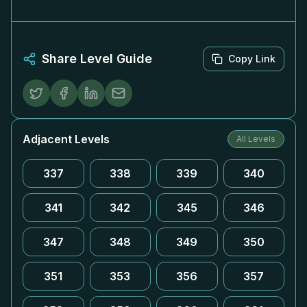
Share Level Guide
Copy Link
Adjacent Levels
All Levels
337
338
339
340
341
342
345
346
347
348
349
350
351
353
356
357