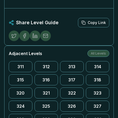
Share Level Guide
Copy Link
Adjacent Levels
All Levels
311
312
313
314
315
316
317
318
320
321
322
323
324
325
326
327