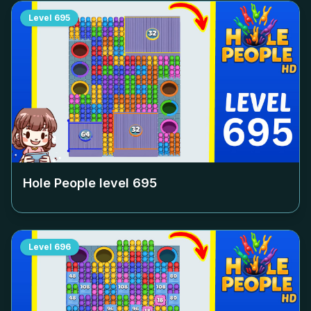
Level
695
Hole People level
695
Level
696