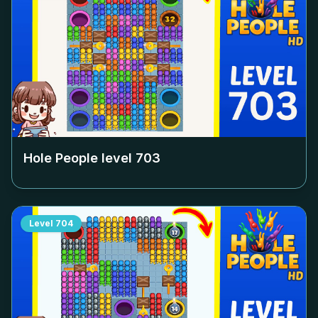
Hole People level
703
Level
704