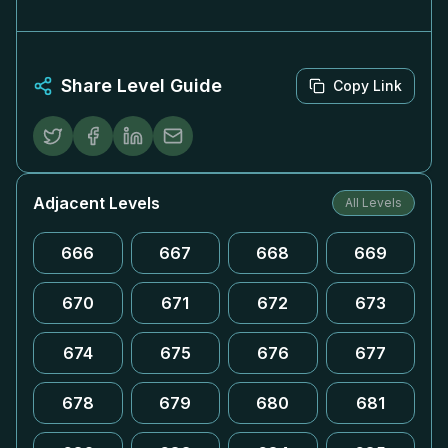
Share Level Guide
Copy Link
Adjacent Levels
All Levels
666
667
668
669
670
671
672
673
674
675
676
677
678
679
680
681