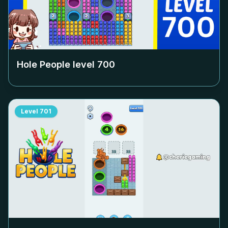
Hole People level
700
Level
701