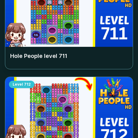
Hole People level
711
Level
712