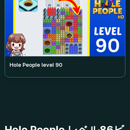
Hole People level
90
Hole People レベル86ビ