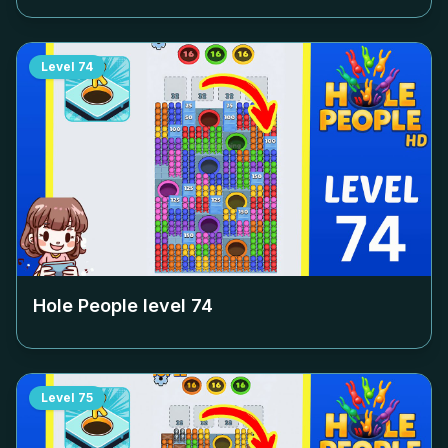
Level
74
Hole People level
74
Level
75