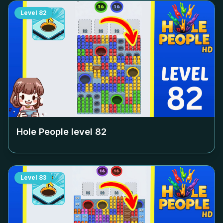
Level
82
Hole People level
82
Level
83