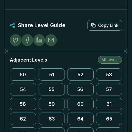
Share Level Guide
Copy Link
Adjacent Levels
All Levels
50
51
52
53
54
55
56
57
58
59
60
61
62
63
64
65