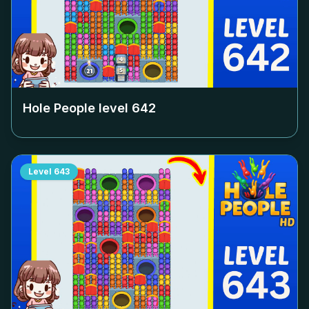
Hole People level
642
Level
643