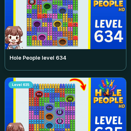
Hole People level
634
Level
635