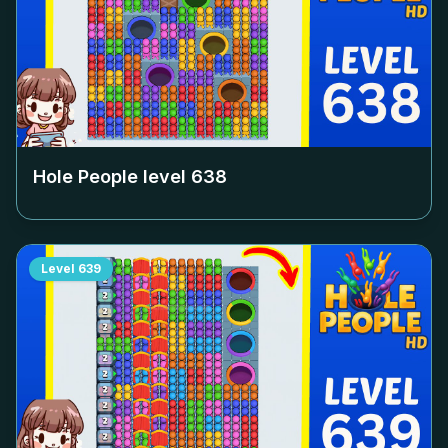
Hole People level
638
Level
639