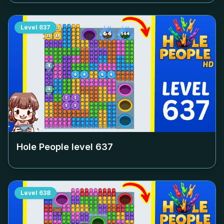
Level
637
Hole People level
637
Level
638