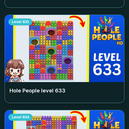
Level
633
Hole People level
633
Level
634