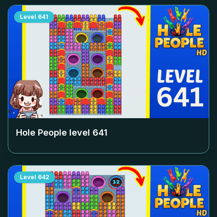
Level
641
Hole People level
641
Level
642