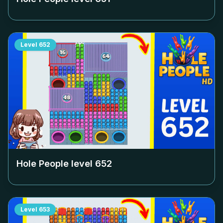
Level
652
Hole People level
652
Level
653