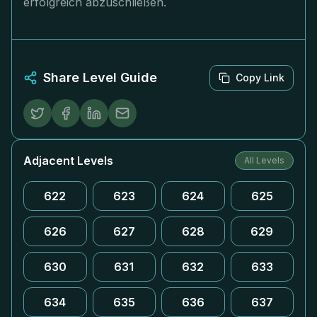
erfolgreich abzuschließen.
Share Level Guide
Copy Link
Adjacent Levels
All Levels
622
623
624
625
626
627
628
629
630
631
632
633
634
635
636
637