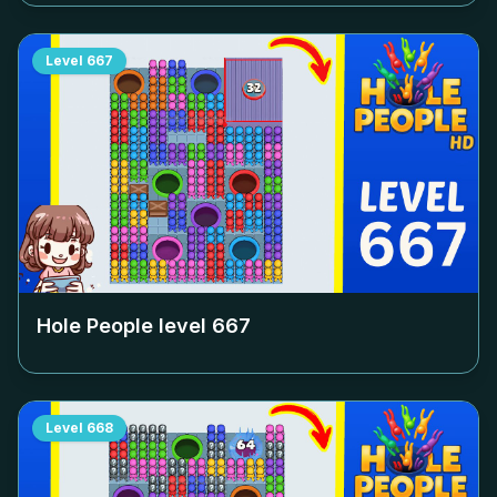
Level
667
Hole People level
667
Level
668