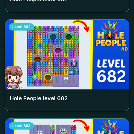
Level
682
Hole People level
682
Level
683