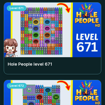
Level
671
Hole People level
671
Level
672