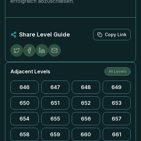
erfolgreich abzuschließen.
Share Level Guide
Copy Link
Adjacent Levels
All Levels
646
647
648
649
650
651
652
653
654
655
656
657
658
659
660
661