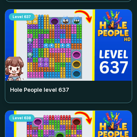
Level
637
Hole People level
637
Level
638