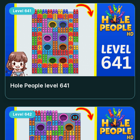
Level
641
Hole People level
641
Level
642