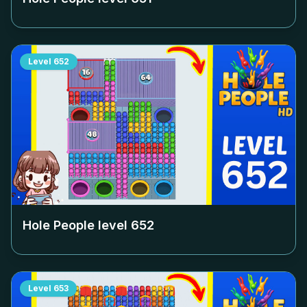
Level
652
Hole People level
652
Level
653