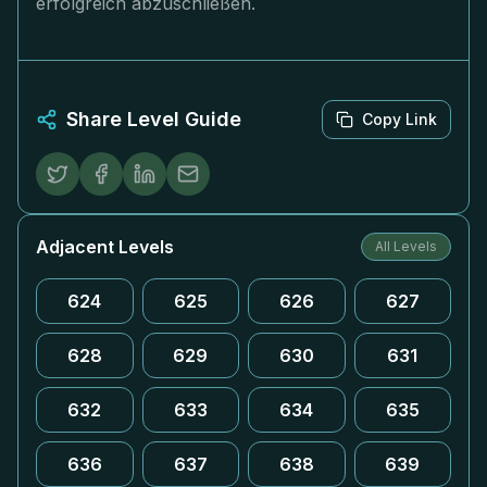
erfolgreich abzuschließen.
Share Level Guide
Copy Link
Adjacent Levels
All Levels
624
625
626
627
628
629
630
631
632
633
634
635
636
637
638
639