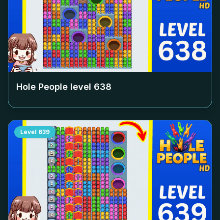
Hole People level
638
Level
639