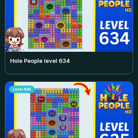
Hole People level
634
Level
635