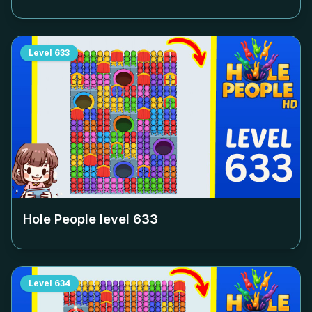
Level
633
Hole People level
633
Level
634