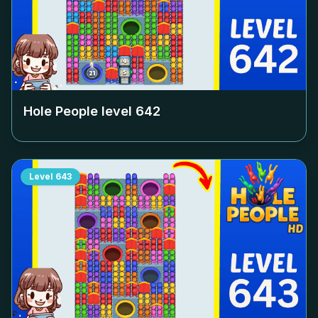
Hole People level
642
Level
643