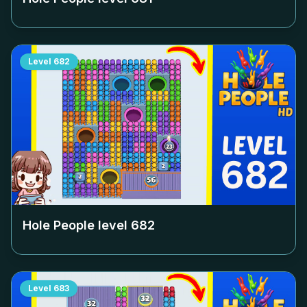
Level
682
Hole People level
682
Level
683