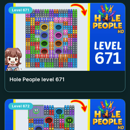
Level
671
Hole People level
671
Level
672