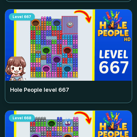
Level
667
Hole People level
667
Level
668