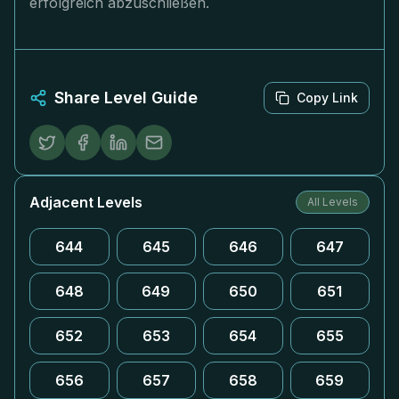
erfolgreich abzuschließen.
Share Level Guide
Copy Link
Adjacent Levels
All Levels
644
645
646
647
648
649
650
651
652
653
654
655
656
657
658
659