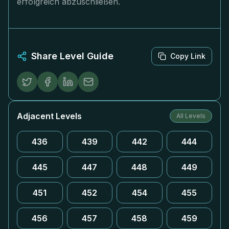
erfolgreich abzuschließen.
Share Level Guide
Copy Link
Adjacent Levels
All Levels
436
439
442
444
445
447
448
449
451
452
454
455
456
457
458
459