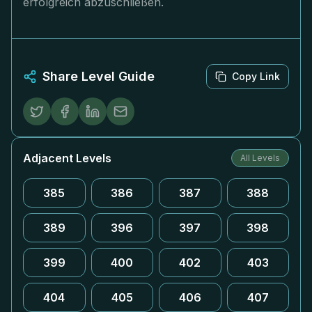
erfolgreich abzuschließen.
Share Level Guide
Copy Link
Adjacent Levels
All Levels
385
386
387
388
389
396
397
398
399
400
402
403
404
405
406
407