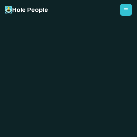
Hole People