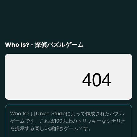
Who Is? - 探偵パズルゲーム
Who Is? はUnico Studioによって作成されたパズル
ゲームです。これは100以上のトリッキーなシナリオ
を提示する楽しい謎解きゲームです。